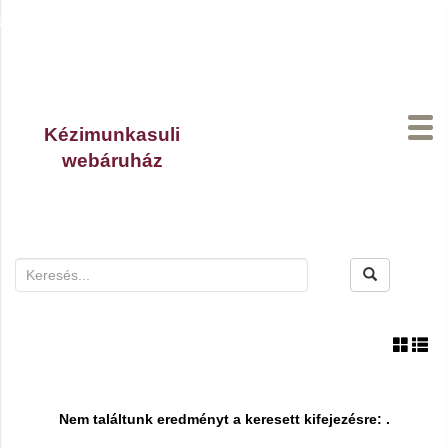
Kézimunkasuli
webáruház
A kosaradban
0
termék van.
Nem találtunk eredményt a keresett kifejezésre: .