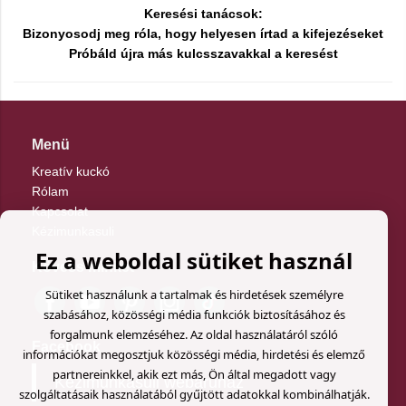
Keresési tanácsok:
Bizonyosodj meg róla, hogy helyesen írtad a kifejezéseket
Próbáld újra más kulcsszavakkal a keresést
Menü
Kreatív kuckó
Rólam
Kapcsolat
Kézimunkasuli
Ez a weboldal sütiket használ
Kövess minket
Sütiket használunk a tartalmak és hirdetések személyre
szabásához, közösségi média funkciók biztosításához és
forgalmunk elemzéséhez. Az oldal használatáról szóló
Facebook
információkat megosztjuk közösségi média, hirdetési és elemző
partnereinkkel, akik ezt más, Ön által megadott vagy
Kézimunkasuli webáruház
szolgáltatásaik használatából gyűjtött adatokkal kombinálhatják.