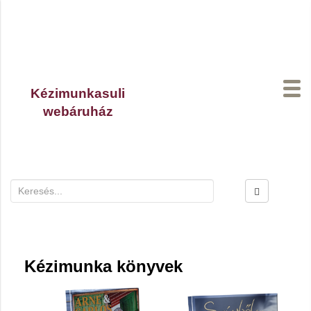
Kézimunkasuli
webáruház
A kosaradban
0
termék van.
Kézimunka könyvek