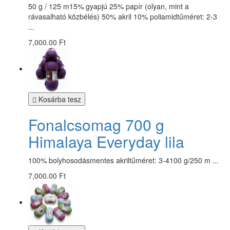
50 g / 125 m15% gyapjú 25% papír (olyan, mint a
rávasalható közbélés) 50% akril 10% poliamidtűméret: 2-3
...
7,000.00 Ft
Kosárba tesz
Fonalcsomag 700 g
Himalaya Everyday lila
100% bolyhosodásmentes akriltűméret: 3-4100 g/250 m ...
7,000.00 Ft