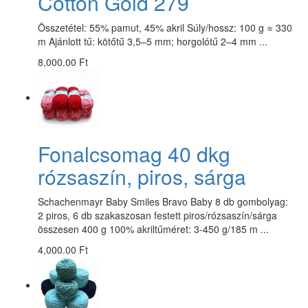
Cotton Gold 279
Összetétel: 55% pamut, 45% akril Súly/hossz: 100 g ≈ 330
m Ajánlott tű: kötőtű 3,5–5 mm; horgolótű 2–4 mm ...
8,000.00 Ft
Fonalcsomag 40 dkg
rózsaszín, piros, sárga
Schachenmayr Baby Smiles Bravo Baby 8 db gombolyag:
2 piros, 6 db szakaszosan festett piros/rózsaszín/sárga
összesen 400 g 100% akriltűméret: 3-450 g/185 m ...
4,000.00 Ft