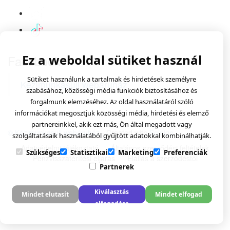
Ez a weboldal sütiket használ
Facebook
Sütiket használunk a tartalmak és hirdetések személyre
Kézimunkasuli webáruház
szabásához, közösségi média funkciók biztosításához és
forgalmunk elemzéséhez. Az oldal használatáról szóló
információkat megosztjuk közösségi média, hirdetési és elemző
partnereinkkel, akik ezt más, Ön által megadott vagy
© Kézimunkasuli webáruház
- Created with
Soldigo
szolgáltatásaik használatából gyűjtött adatokkal kombinálhatják.
Adatvédelmi tájékoztató
Általános szerződési feltételek
Szükséges
Statisztikai
Marketing
Preferenciák
Pénzvisszatérítési eljárás
Elállás a szerződéstől
Partnerek
Kiválasztás
Mindet elutasít
Mindet elfogad
elfogadása