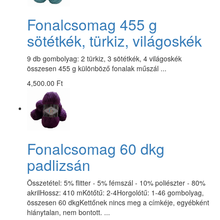
Fonalcsomag 455 g
sötétkék, türkiz, világoskék
9 db gombolyag: 2 türkiz, 3 sötétkék, 4 világoskék
összesen 455 g különböző fonalak műszál ...
4,500.00 Ft
Fonalcsomag 60 dkg
padlizsán
Összetétel: 5% flitter - 5% fémszál - 10% poliészter - 80%
akrilHossz: 410 mKötőtű: 2-4Horgolótű: 1-46 gombolyag,
összesen 60 dkgKettőnek nincs meg a címkéje, egyébként
hiánytalan, nem bontott. ...