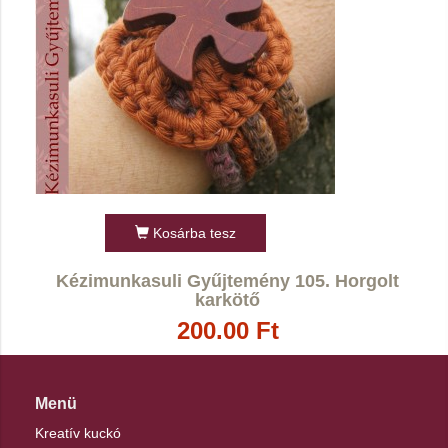
Kosárba tesz
Kézimunkasuli Gyűjtemény 105. Horgolt
karkötő
200.00 Ft
Menü
Kreatív kuckó