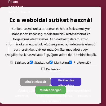
Rólam
Kapcsolat
Kézimunkasuli
Ez a weboldal sütiket használ
Kövess minket
Sütiket használunk a tartalmak és hirdetések személyre
szabásához, közösségi média funkciók biztosításához és
forgalmunk elemzéséhez. Az oldal használatáról szóló
Facebook
információkat megosztjuk közösségi média, hirdetési és elemző
partnereinkkel, akik ezt más, Ön által megadott vagy
Kézimunkasuli webáruház
szolgáltatásaik használatából gyűjtött adatokkal kombinálhatják.
Szükséges
Statisztikai
Marketing
Preferenciák
Partnerek
© Kézimunkasuli webáruház
- Created with
Soldigo
Kiválasztás
Mindet elutasít
elfogadása
Mindet elfogad
Adatvédelmi tájékoztató
Általános szerződési
feltételek
Pénzvisszatérítési eljárás
Elállás a
szerződéstől