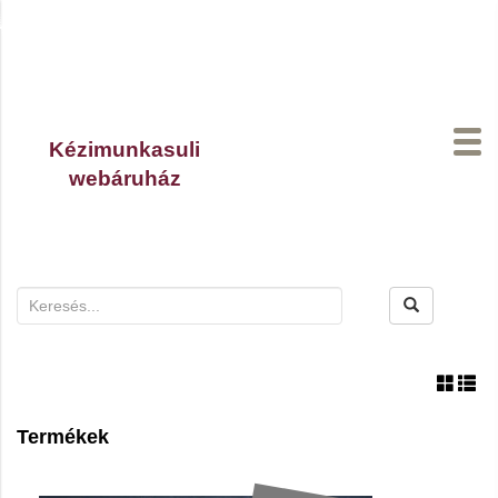
Kézimunkasuli
webáruház
A kosaradban
0
termék van.
Termékek