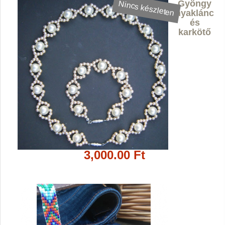
Gyöngy
Nincs készleten
nyaklánc
és
karkötő
3,000.00 Ft