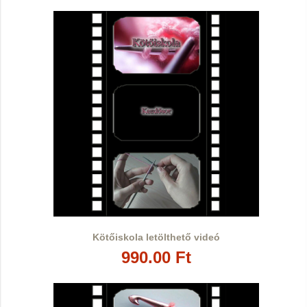
Kötőiskola letölthető videó
990.00 Ft