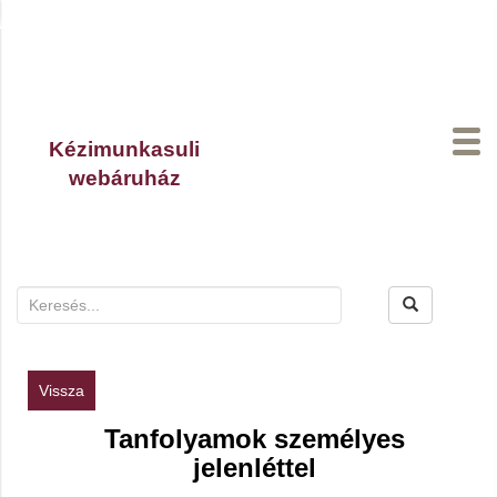
Kézimunkasuli
webáruház
A kosaradban
0
termék van.
Vissza
Tanfolyamok személyes
jelenléttel