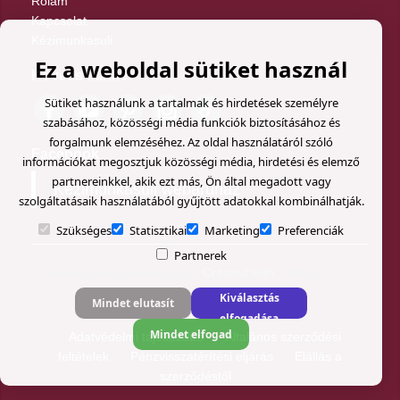
Rólam
Kapcsolat
Kézimunkasuli
Ez a weboldal sütiket használ
Kövess minket
Sütiket használunk a tartalmak és hirdetések személyre
szabásához, közösségi média funkciók biztosításához és
forgalmunk elemzéséhez. Az oldal használatáról szóló
Facebook
információkat megosztjuk közösségi média, hirdetési és elemző
partnereinkkel, akik ezt más, Ön által megadott vagy
Kézimunkasuli webáruház
szolgáltatásaik használatából gyűjtött adatokkal kombinálhatják.
Szükséges
Statisztikai
Marketing
Preferenciák
Partnerek
© Kézimunkasuli webáruház
- Created with
Soldigo
Kiválasztás
Mindet elutasít
elfogadása
Mindet elfogad
Adatvédelmi tájékoztató
Általános szerződési
feltételek
Pénzvisszatérítési eljárás
Elállás a
szerződéstől