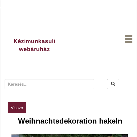
Kézimunkasuli
webáruház
A kosaradban
0
termék van.
Vissza
Weihnachtsdekoration hakeln