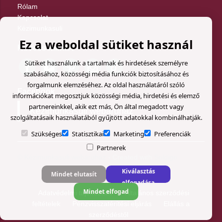
Rólam
Kapcsolat
Kézimunkasuli
Ez a weboldal sütiket használ
Kövess minket
Sütiket használunk a tartalmak és hirdetések személyre
szabásához, közösségi média funkciók biztosításához és
forgalmunk elemzéséhez. Az oldal használatáról szóló
Facebook
információkat megosztjuk közösségi média, hirdetési és elemző
partnereinkkel, akik ezt más, Ön által megadott vagy
Kézimunkasuli webáruház
szolgáltatásaik használatából gyűjtött adatokkal kombinálhatják.
Szükséges
Statisztikai
Marketing
Preferenciák
Partnerek
© Kézimunkasuli webáruház
- Created with
Soldigo
Kiválasztás
Mindet elutasít
elfogadása
Mindet elfogad
Adatvédelmi tájékoztató
Általános szerződési
feltételek
Pénzvisszatérítési eljárás
Elállás a
szerződéstől